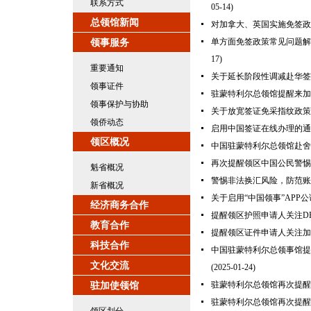
联系方式
05-14)
总领馆新闻
对加拿大、英国实施免签政
单方面免签政策常见问题解答 FAQs o
领事服务
17)
重要通知
关于延长阶段性调减赴华签
领事证件
驻蒙特利尔总领馆提醒来加
领事保护与协助
关于放宽签证免采指纹政策
领侨动态
启用中国签证在线办理的通
领区概况
中国驻蒙特利尔总领馆赴舍
再次提醒领区中国公民警惕
魁省概况
警惕非法换汇风险，防范账
新省概况
关于启用“中国领事”APP
经济商务合作
提醒领区护照申请人关注D
教育合作
提醒领区证件申请人关注加
科技合作
中国驻蒙特利尔总领事馆提
文化交流
(2025-01-24)
驻蒙特利尔总领馆再次提醒
驻加使领馆
驻蒙特利尔总领馆再次提醒