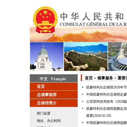
首页
>
领事服务
>
重要
中文
Français
首页
驻蒙特利尔总领馆2026年
中国驻蒙特利尔总领馆赴蒙
总领事致辞
公安部刑侦局发布《202
总领馆简介
驻蒙特利尔总领馆提醒赴加
部门设置
观赛
(2026-05-29)
地址、办公时间
中国驻蒙特利尔总领馆提醒