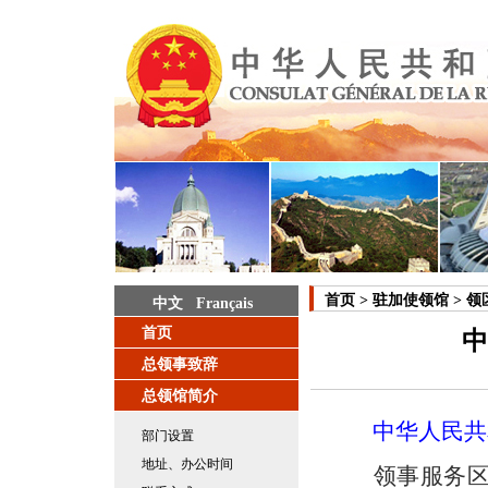
首页
>
驻加使领馆
>
领
中文
Français
首页
中
总领事致辞
总领馆简介
中华人民共
部门设置
地址、办公时间
领事服务区域