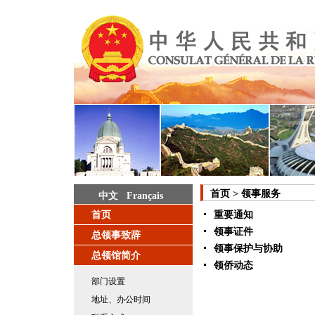
首页
>
领事服务
中文
Français
首页
重要通知
领事证件
总领事致辞
领事保护与协助
总领馆简介
领侨动态
部门设置
地址、办公时间