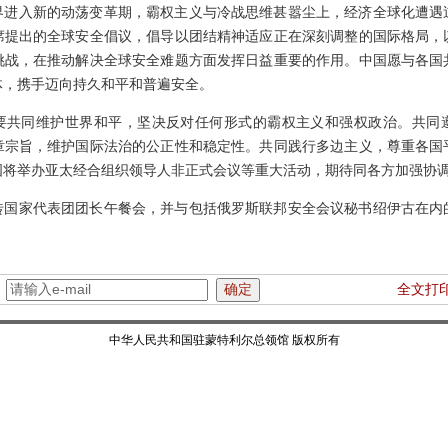
界进入新的动荡变革期，霸权主义与冷战思维甚嚣尘上，经济全球化遭遇
席提出的全球安全倡议，倡导以团结精神适应正在深刻调整的国际格局，
挑战，在推动解决全球安全难题方面发挥日益重要的作用。中国愿与各国
体，携手迈向持久和平和普遍安全。
要共同维护世界和平，坚决反对任何形式的霸权主义和强权政治。共同
章宗旨，维护国际法治的公正性和稳定性。共同践行多边主义，尊重各国
国将举办亚太经合组织领导人非正式会议等重大活动，期待同各方加强协
砖国家代表团团长午餐会，并与包括俄罗斯联邦安全会议秘书绍伊古在内
：
全文打
中华人民共和国驻蒙特利尔总领馆 版权所有