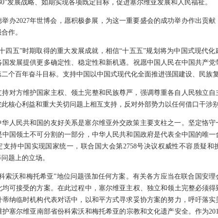
030”发展战略、如期实现各项既定目标，促进塞尔维亚发展和人民福祉。
举办2027年世博会，愿积极参展，为这一重要盛会的成功举办作出贡
强合作。
十四五”时期取得的重大发展成就，相信“十五五”规划将为中国式现代
各国发展提供更多确定性、稳定性和新机遇。祝愿中国人民在中国共产党
第二个百年奋斗目标。支持中国以中国式现代化全面推进强国建设、民族
支持对方维护国家主权、领土完整和民族尊严，强调尊重各自人民独立自
彼此核心利益和重大关切问题上相互支持，反对外部势力以任何借口干涉
中华人民共和国的友好关系是塞尔维亚外交政策主要支柱之一。坚定恪守
是中国领土不可分割的一部分，中华人民共和国政府是代表全中国的唯一
定支持中国实现国家统一，联合国大会第2758号决议权威性不容质疑
等问题上的立场。
科索沃和梅托希亚”地位问题强加任何方案。有关各方应当在联合国安理会
此均可接受的方案。在此过程中，塞尔维亚主权、独立和领土完整必须得
什蒂纳临时机构代表对话中，以和平方式寻求妥协方案的努力，呼吁落实
护塞尔维亚南部省份科索沃和梅托希亚的宗教和文化遗产安全。作为20