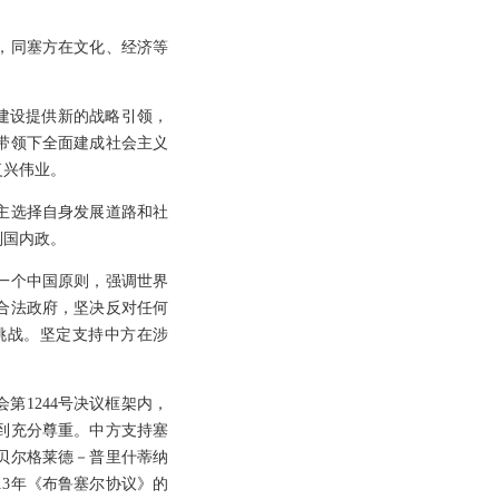
献，同塞方在文化、经济等
化建设提供新的战略引领，
带领下全面建成社会主义
复兴伟业。
主选择自身发展道路和社
别国内政。
一个中国原则，强调世界
合法政府，坚决反对任何
和挑战。坚定支持中方在涉
第1244号决议框架内，
到充分尊重。中方支持塞
贝尔格莱德－普里什蒂纳
13年《布鲁塞尔协议》的