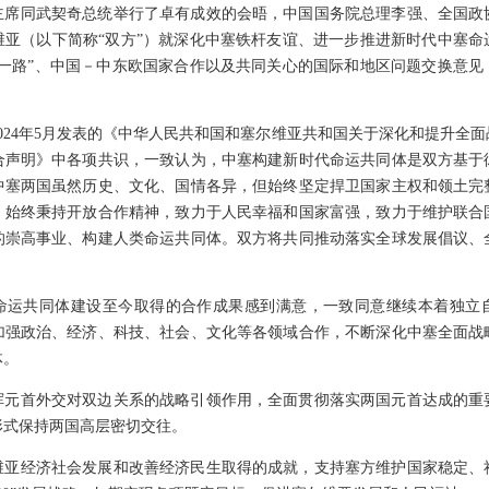
主席同武契奇总统举行了卓有成效的会晤，中国国务院总理李强、全国政
维亚（以下简称“双方”）就深化中塞铁杆友谊、进一步推进新时代中塞命
带一路”、中国－中东欧国家合作以及共同关心的国际和地区问题交换意见
024年5月发表的《中华人民共和国和塞尔维亚共和国关于深化和提升全
合声明》中各项共识，一致认为，中塞构建新时代命运共同体是双方基于
中塞两国虽然历史、文化、国情各异，但始终坚定捍卫国家主权和领土完
，始终秉持开放合作精神，致力于人民幸福和国家富强，致力于维护联合
的崇高事业、构建人类命运共同体。双方将共同推动落实全球发展倡议、
命运共同体建设至今取得的合作成果感到满意，一致同意继续本着独立
加强政治、经济、科技、社会、文化等各领域合作，不断深化中塞全面战
体。
挥元首外交对双边关系的战略引领作用，全面贯彻落实两国元首达成的重
形式保持两国高层密切交往。
维亚经济社会发展和改善经济民生取得的成就，支持塞方维护国家稳定、