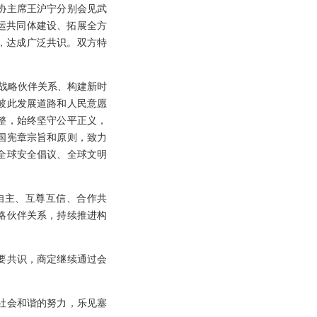
协主席王沪宁分别会见武
运共同体建设、拓展全方
，达成广泛共识。双方特
面战略伙伴关系、构建新时
彼此发展道路和人民意愿
整，始终坚守公平正义，
国宪章宗旨和原则，致力
全球安全倡议、全球文明
自主、互尊互信、合作共
略伙伴关系，持续推进构
要共识，商定继续通过会
社会和谐的努力，乐见塞