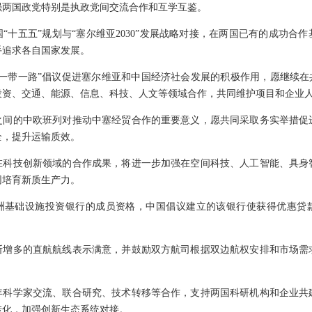
强两国政党特别是执政党间交流合作和互学互鉴。
“十五五”规划与“塞尔维亚2030”发展战略对接，在两国已有的成功合
手追求各自国家发展。
一带一路”倡议促进塞尔维亚和中国经济社会发展的积极作用，愿继续在
投资、交通、能源、信息、科技、人文等领域合作，共同维护项目和企业
之间的中欧班列对推动中塞经贸合作的重要意义，愿共同采取务实举措促
全，提升运输质效。
在科技创新领域的合作成果，将进一步加强在空间科技、人工智能、具身
同培育新质生产力。
洲基础设施投资银行的成员资格，中国倡议建立的该银行使获得优惠贷
断增多的直航航线表示满意，并鼓励双方航司根据双边航权安排和市场需
年科学家交流、联合研究、技术转移等合作，支持两国科研机构和企业共
转化，加强创新生态系统对接。