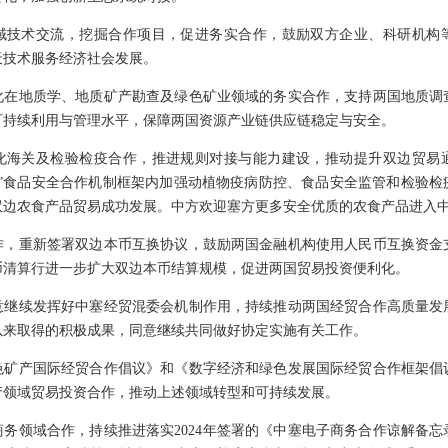
域技术交流，挖掘合作项目，促进务实合作，鼓励双方企业、科研机构
天技术服务经济社会发展。
化在地质学、地质矿产勘查及绿色矿业领域的务实合作，支持两国地质调
可持续利用与管理水平，保障两国资源产业链供应链稳定与安全。
化海关及检验检疫合作，推进规则对接与能力建设，推动提升双边贸易
路”食品安全合作机制框架内加强动植物疫病防控、食品安全监管和检验检
双边农食产品贸易成功发展。中方欢迎塞方更多安全优质的农食产品进入
作，重新签署双边本币互换协议，鼓励两国金融机构使用人民币互换资金
币清算行进一步扩大双边本币结算规模，促进两国贸易投资便利化。
意继续发挥好中塞经贸混委会机制作用，持续推动两国经贸合作高质量发
以来取得的积极成果，同意继续共同做好协定实施有关工作。
色矿产国际经贸合作倡议》和《数字经济和绿色发展国际经贸合作框架倡
产领域贸易投资合作，推动上述领域转型和可持续发展。
务领域合作，持续推进落实2024年签署的《中塞电子商务合作谅解备