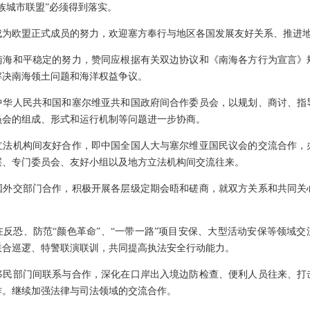
族城市联盟”必须得到落实。
成为欧盟正式成员的努力，欢迎塞方奉行与地区各国发展友好关系、推进
南海和平稳定的努力，赞同应根据有关双边协议和《南海各方行为宣言》
解决南海领土问题和海洋权益争议。
中华人民共和国和塞尔维亚共和国政府间合作委员会，以规划、商讨、指
员会的组成、形式和运行机制等问题进一步协商。
立法机构间友好合作，即中国全国人大与塞尔维亚国民议会的交流合作，
层、专门委员会、友好小组以及地方立法机构间交流往来。
国外交部门合作，积极开展各层级定期会晤和磋商，就双方关系和共同关
反恐、防范“颜色革命”、“一带一路”项目安保、大型活动安保等领域
联合巡逻、特警联演联训，共同提高执法安全行动能力。
移民部门间联系与合作，深化在口岸出入境边防检查、便利人员往来、打
作。继续加强法律与司法领域的交流合作。