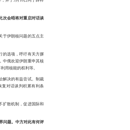
，并于3月18日同丁薛祥
此次会晤将对重启对话谈
关于伊朗核问题的五点主
行的选项，呼吁有关方摒
，中俄欢迎伊朗重申其核
平利用核能的权利等。
治解决的有益尝试。制裁
恢复对话谈判积累有利条
不扩散机制，促进国际和
边界问题。中方对此有何评