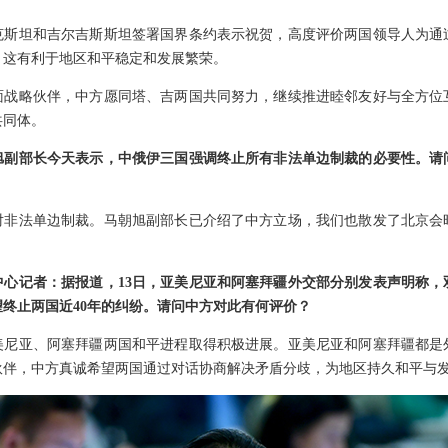
克斯坦和吉尔吉斯斯坦签署国界条约表示祝贺，高度评价两国领导人为通
。这有利于地区和平稳定和发展繁荣。
面战略伙伴，中方愿同塔、吉两国共同努力，继续推进睦邻友好与全方位
共同体。
旭副部长今天表示，中俄伊三国强调终止所有非法单边制裁的必要性。请
对非法单边制裁。马朝旭副部长已介绍了中方立场，我们也散发了北京会
中心记者：据报道，13日，亚美尼亚和阿塞拜疆外交部分别发表声明称，
终止两国近40年的纠纷。请问中方对此有何评价？
美尼亚、阿塞拜疆两国和平进程取得积极进展。亚美尼亚和阿塞拜疆都是
伙伴，中方真诚希望两国通过对话协商解决矛盾分歧，为地区持久和平与