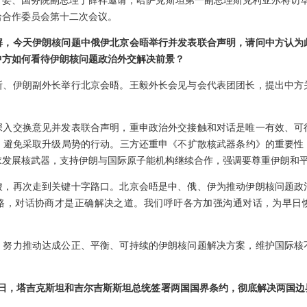
委、国务院副总理丁薛祥邀请，哈萨克斯坦第一副总理斯克利亚尔将访华
哈合作委员会第十二次会议。
解，今天伊朗核问题中俄伊北京会晤举行并发表联合声明，请问中方认为
中方如何看待伊朗核问题政治外交解决前景？
斯、伊朗副外长举行北京会晤。王毅外长会见与会代表团团长，提出中方
深入交换意见并发表联合声明，重申政治外交接触和对话是唯一有效、可
，避免采取升级局势的行动。三方还重申《不扩散核武器条约》的重要性
求发展核武器，支持伊朗与国际原子能机构继续合作，强调要尊重伊朗和
峻，再次走到关键十字路口。北京会晤是中、俄、伊为推动伊朗核问题政
路，对话协商才是正确解决之道。我们呼吁各方加强沟通对话，为早日
，努力推动达成公正、平衡、可持续的伊朗核问题解决方案，维护国际核
3日，塔吉克斯坦和吉尔吉斯斯坦总统签署两国国界条约，彻底解决两国