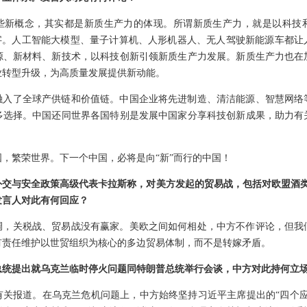
些新概念，其实都是新质生产力的体现。所谓新质生产力，就是以科技
”字。人工智能大模型、量子计算机、人形机器人、无人驾驶新能源车都让
源、新材料、新技术，以科技创新引领新质生产力发展。新质生产力也在
业转型升级，为高质量发展提供新动能。
融入了全球产供链和价值链。中国企业将先进制造、清洁能源、智慧网络
多选择。中国还同世界各国特别是发展中国家分享科技创新成果，助力有
，繁荣世界。下一个中国，必将是向“新”而行的中国！
交与安全政策高级代表卡拉斯称，对美方发起的贸易战，包括对欧盟酒类
发言人对此有何回应？
调，关税战、贸易战没有赢家。美欧之间如何相处，中方不作评论，但我
有责任维护以世贸组织为核心的多边贸易体制，而不是转嫁矛盾。
总统提出就乌克兰临时停火问题同特朗普总统举行会谈，中方对此持何立
有关报道。在乌克兰危机问题上，中方始终坚持习近平主席提出的“四个应