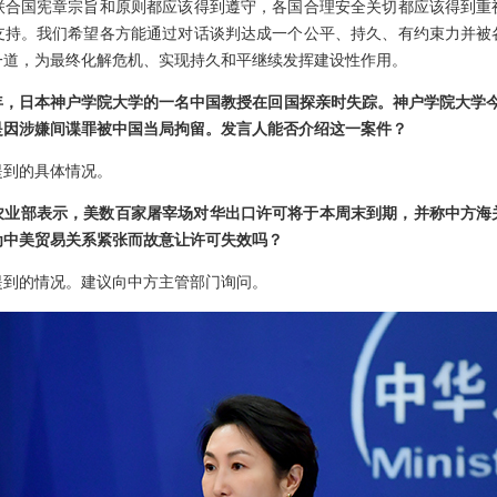
联合国宪章宗旨和原则都应该得到遵守，各国合理安全关切都应该得到重
支持。我们希望各方能通过对话谈判达成一个公平、持久、有约束力并被
一道，为最终化解危机、实现持久和平继续发挥建设性作用。
3年，日本神户学院大学的一名中国教授在回国探亲时失踪。神户学院大学
是因涉嫌间谍罪被中国当局拘留。发言人能否介绍这一案件？
提到的具体情况。
农业部表示，美数百家屠宰场对华出口许可将于本周末到期，并称中方海
为中美贸易关系紧张而故意让许可失效吗？
提到的情况。建议向中方主管部门询问。