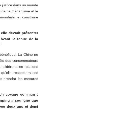
de justice dans un monde
rti de ce mécanisme et le
mondiale, et construire
lle devrait présenter
 Avant la tenue de la
?
 bénéfique. La Chine ne
érêts des consommateurs
onsidérera les relations
qu’elle respectera ses
et prendra les mesures
« Un voyage commun :
inping a souligné que
 avec deux ans et demi