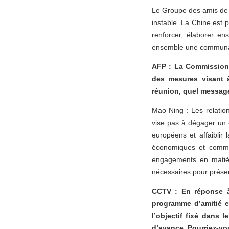
Le Groupe des amis de l
instable. La Chine est p
renforcer, élaborer en
ensemble une communaut
AFP : La Commission 
des mesures visant à
réunion, quel message
Mao Ning : Les relatio
vise pas à dégager un 
européens et affaiblir 
économiques et commer
engagements en matièr
nécessaires pour préserv
CCTV : En réponse à
programme d’amitié e
l’objectif fixé dans 
d’avance. Pourriez-vo