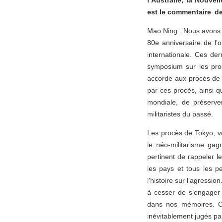
l’Australie, la Nouve
est le commentaire de
Mao Ning : Nous avons
80e anniversaire de l
internationale. Ces de
symposium sur les pro
accorde aux procès de 
par ces procès, ainsi 
mondiale, de préserver
militaristes du passé.
Les procès de Tokyo, vé
le néo-militarisme ga
pertinent de rappeler l
les pays et tous les p
l’histoire sur l’agressi
à cesser de s’engager 
dans nos mémoires. Ce
inévitablement jugés par 