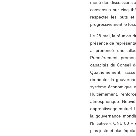
mené des discussions ap
consensus sur cinq thè
respecter les buts et
progressivement le foss
Le 28 mai, la réunion 
présence de représentan
a prononcé une alloc
Premièrement, promouvo
capacités du Conseil de
Quatrièmement, rasse
réorienter la gouverna
système économique et f
Huitièmement, renforc
atmosphérique. Neuvièm
apprentissage mutuel. L
la gouvernance mondial
l’Initiative « ONU 80 »
plus juste et plus équit