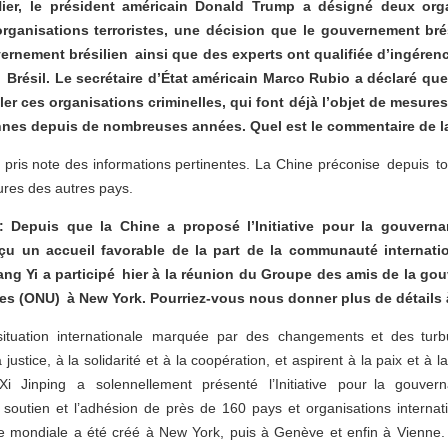
ier, le président américain Donald Trump a désigné deux orga
rganisations terroristes, une décision que le gouvernement bré
vernement brésilien ainsi que des experts ont qualifiée d’ingéren
u Brésil. Le secrétaire d’État américain Marco Rubio a déclaré que
r ces organisations criminelles, qui font déjà l’objet de mesures
ennes depuis de nombreuses années. Quel est le commentaire de l
pris note des informations pertinentes. La Chine préconise depuis to
eures des autres pays.
 Depuis que la Chine a proposé l’Initiative pour la gouvern
reçu un accueil favorable de la part de la communauté internati
ang Yi a participé hier à la réunion du Groupe des amis de la g
es (ONU) à New York. Pourriez-vous nous donner plus de détails à
tuation internationale marquée par des changements et des turb
a justice, à la solidarité et à la coopération, et aspirent à la paix et à 
 Xi Jinping a solennellement présenté l’Initiative pour la gouve
soutien et l’adhésion de près de 160 pays et organisations interna
e mondiale a été créé à New York, puis à Genève et enfin à Vienne