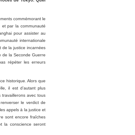
 procès de Tokyo. Quel
nements commémorant le
n et par la communauté
anghai pour assister au
munauté internationale
de la justice incarnées
re de la Seconde Guerre
pas répéter les erreurs
ce historique. Alors que
, il est d’autant plus
 travaillerons avec tous
renverser le verdict de
es appels à la justice et
re sont encore fraîches
t la conscience seront