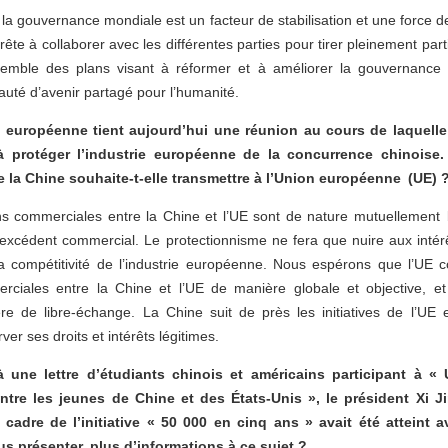
a gouvernance mondiale est un facteur de stabilisation et une force 
rête à collaborer avec les différentes parties pour tirer pleinement pa
semble des plans visant à réformer et à améliorer la gouvernance 
é d’avenir partagé pour l’humanité.
européenne tient aujourd’hui une réunion au cours de laquelle e
 protéger l’industrie européenne de la concurrence chinoise.
 la Chine souhaite-t-elle transmettre à l’Union européenne (UE) 
ns commerciales entre la Chine et l’UE sont de nature mutuellement
excédent commercial. Le protectionnisme ne fera que nuire aux int
la compétitivité de l’industrie européenne. Nous espérons que l’UE c
ciales entre la Chine et l’UE de manière globale et objective, et 
e de libre-échange. La Chine suit de près les initiatives de l’UE 
er ses droits et intérêts légitimes.
 une lettre d’étudiants chinois et américains participant à 
ntre les jeunes de Chine et des États-Unis », le président Xi J
le cadre de l’initiative « 50 000 en cinq ans » avait été atteint
us présenter plus d’informations à ce sujet ?