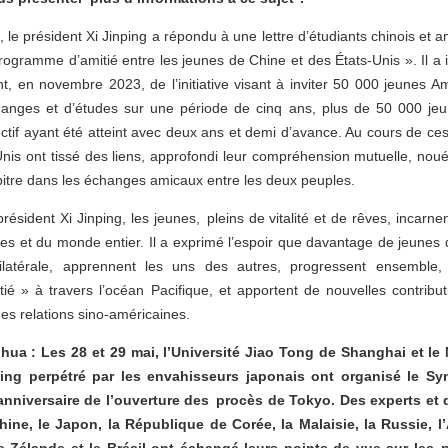
e président Xi Jinping a répondu à une lettre d’étudiants chinois et am
ramme d’amitié entre les jeunes de Chine et des États-Unis ». Il a i
t, en novembre 2023, de l’initiative visant à inviter 50 000 jeunes A
nges et d’études sur une période de cinq ans, plus de 50 000 jeu
ctif ayant été atteint avec deux ans et demi d’avance. Au cours de ces 
nis ont tissé des liens, approfondi leur compréhension mutuelle, nou
itre dans les échanges amicaux entre les deux peuples.
ésident Xi Jinping, les jeunes, pleins de vitalité et de rêves, incarnent
nes et du monde entier. Il a exprimé l’espoir que davantage de jeune
 bilatérale, apprennent les uns des autres, progressent ensemble,
ié » à travers l’océan Pacifique, et apportent de nouvelles contrib
des relations sino-américaines.
ua : Les 28 et 29 mai, l’Université Jiao Tong de Shanghai et le
ng perpétré par les envahisseurs japonais ont organisé le Sy
nniversaire de l’ouverture des procès de Tokyo. Des experts et
hine, le Japon, la République de Corée, la Malaisie, la Russie, l