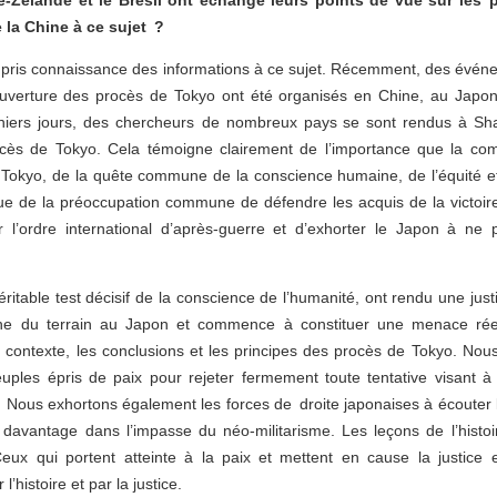
lle-Zélande et le Brésil ont échangé leurs points de vue sur les
 la Chine à ce sujet ?
 pris connaissance des informations à ce sujet. Récemment, des évé
’ouverture des procès de Tokyo ont été organisés en Chine, au Japo
rniers jours, des chercheurs de nombreux pays se sont rendus à Sh
cès de Tokyo. Cela témoigne clairement de l’importance que la com
Tokyo, de la quête commune de la conscience humaine, de l’équité et 
que de la préoccupation commune de défendre les acquis de la victoi
 l’ordre international d’après-guerre et d’exhorter le Japon à ne 
ritable test décisif de la conscience de l’humanité, ont rendu une justi
gne du terrain au Japon et commence à constituer une menace réelle
e contexte, les conclusions et les principes des procès de Tokyo. Nous
euples épris de paix pour rejeter fermement toute tentative visant à 
on. Nous exhortons également les forces de droite japonaises à écouter l
davantage dans l’impasse du néo-militarisme. Les leçons de l’histoi
ux qui portent atteinte à la paix et mettent en cause la justice e
l’histoire et par la justice.