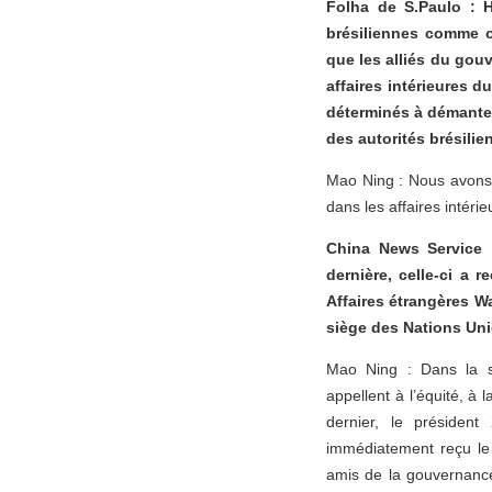
Folha de S.Paulo : H
brésiliennes comme o
que les alliés du gou
affaires intérieures d
déterminés à démantele
des autorités brésili
Mao Ning : Nous avons 
dans les affaires intéri
China News Service :
dernière, celle-ci a 
Affaires étrangères W
siège des Nations Uni
Mao Ning : Dans la si
appellent à l’équité, à l
dernier, le président
immédiatement reçu le 
amis de la gouvernanc