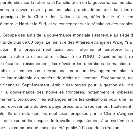
profondies sur la réforme et l’amélioration de la gouvernance mondia
mes, à savoir œuvrer pour une plus grande démocratie dans les rel
 principes de la Charte des Nations Unies, défendre le rôle cen
é entre le Nord et le Sud, et se concentrer sur la résolution des probl
du Groupe des amis de la gouvernance mondiale s’est tenue au siège 
ts de plus de 60 pays. Le ministre des Affaires étrangères Wang Yi a a
ution. Il a proposé neuf axes pour réformer et améliorer la 
ir la réforme et accroître l’efficacité de l’ONU. Deuxièmement, renf
 sécurité. Troisièmement, faire évoluer les opérations de maintien d
mbler le consensus international pour un développement plus r
nce internationale en matière de droits de l’homme. Sixièmement, ap
inancier. Septièmement, établir des règles pour la gestion de l’intelli
er la gouvernance des nouvelles frontières, notamment le cyberesp
ement, promouvoir les échanges entre les civilisations pour une inclu
es représentants de divers pays présents à la réunion ont hautement ap
e. Ils ont noté que les neuf axes proposés par la Chine s’alignaie
 et ont exprimé leur espoir de travailler conjointement à un système
able. Un communiqué conjoint a été publié à l’issue de la réunion.