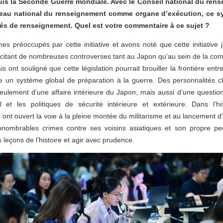
is la Seconde Guerre mondiale. Avec le Conseil national du ren
Bureau national du renseignement comme organe d’exécution, ce 
tés de renseignement. Quel est votre commentaire à ce sujet ?
 préoccupés par cette initiative et avons noté que cette initiative j
scitant de nombreuses controverses tant au Japon qu’au sein de la com
s ont souligné que cette législation pourrait brouiller la frontière entre
ce un système global de préparation à la guerre. Des personnalités cl
 seulement d’une affaire intérieure du Japon, mais aussi d’une questi
l et les politiques de sécurité intérieure et extérieure. Dans l’hi
ont ouvert la voie à la pleine montée du militarisme et au lancement d
innombrables crimes contre ses voisins asiatiques et son propre pe
s leçons de l’histoire et agir avec prudence.