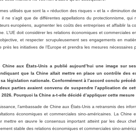
rmes utilisés que sont la « réduction des risques » et la « diminution d
 il ne s’agit que de différentes appellations du protectionnisme, qui
urs européens, augmenter les coûts des entreprises et affaiblir la comp
e. L’UE doit considérer les relations économiques et commerciales ent
 objective, et respecter scrupuleusement ses engagements en matièr
 près les initiatives de l’Europe et prendra les mesures nécessaires 
 Chine aux États-Unis a publié aujourd’hui une image sur se
 indiquant que la Chine allait mettre en place un contrôle des e
sa législation nationale. Conformément à l’accord conclu précé
s deux parties avaient convenu de suspendre l’application de ce
2026. Pourquoi la Chine a-t-elle décidé d’appliquer cette mesure
ssance, l’ambassade de Chine aux États-Unis a retransmis des informa
ultations économiques et commerciales sino-américaines. La Chine et
ur mettre en œuvre le consensus important atteint par les deux chefs
ment stable des relations économiques et commerciales sino-américa