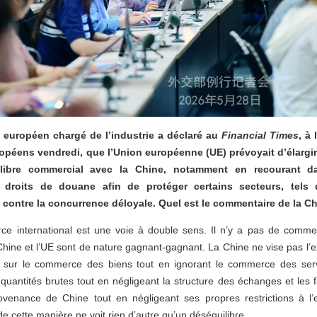
européen chargé de l’industrie a déclaré au
Financial Times
, à
péens vendredi, que l’Union européenne (UE) prévoyait d’élargir 
ilibre commercial avec la Chine, notamment en recourant d
x droits de douane afin de protéger certains secteurs, tels 
 contre la concurrence déloyale. Quel est le commentaire de la Ch
 international est une voie à double sens. Il n’y a pas de commer
Chine et l’UE sont de nature gagnant-gagnant. La Chine ne vise pas l’
 sur le commerce des biens tout en ignorant le commerce des servi
 quantités brutes tout en négligeant la structure des échanges et les f
ovenance de Chine tout en négligeant ses propres restrictions à l’
 cette manière ne voit rien d’autre qu’un déséquilibre.