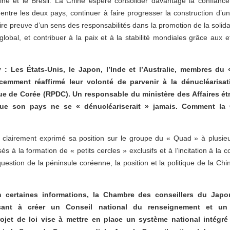
ine et le Brésil. La Chine espère consolider davantage la confiance
e entre les deux pays, continuer à faire progresser la construction d
ire preuve d’un sens des responsabilités dans la promotion de la solida
lobal, et contribuer à la paix et à la stabilité mondiales grâce aux e
 Les États-Unis, le Japon, l’Inde et l’Australie, membres d
récemment réaffirmé leur volonté de parvenir à la dénucléarisa
ue de Corée (RPDC). Un responsable du ministère des Affaires ét
ue son pays ne se « dénucléariserait » jamais. Comment la Ch
clairement exprimé sa position sur le groupe du « Quad » à plusie
à la formation de « petits cercles » exclusifs et à l’incitation à la c
uestion de la péninsule coréenne, la position et la politique de la Chi
 certaines informations, la Chambre des conseillers du Japo
sant à créer un Conseil national du renseignement et un
ojet de loi vise à mettre en place un système national intégré