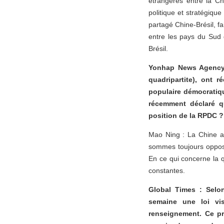
étrangères entre la Ch
politique et stratégiqu
partagé Chine-Brésil, fa
entre les pays du Sud g
Brésil.
Yonhap News Agency :
quadripartite), ont 
populaire démocratiq
récemment déclaré q
position de la RPDC ?
Mao Ning : La Chine a 
sommes toujours opposés 
En ce qui concerne la q
constantes.
Global Times : Selon
semaine une loi vi
renseignement. Ce pr