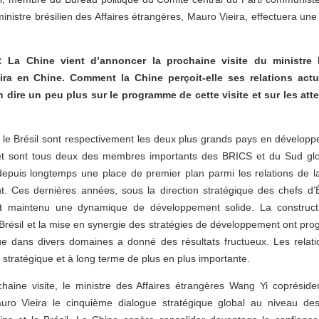
ministre brésilien des Affaires étrangères, Mauro Vieira, effectuera une v
La Chine vient d’annoncer la prochaine visite du ministre b
ira en Chine. Comment la Chine perçoit-elle ses relations actue
 dire un peu plus sur le programme de cette visite et sur les atte
 le Brésil sont respectivement les deux plus grands pays en dévelo
, et sont tous deux des membres importants des BRICS et du Sud glob
depuis longtemps une place de premier plan parmi les relations de l
 Ces dernières années, sous la direction stratégique des chefs d’
 ont maintenu une dynamique de développement solide. La constru
Brésil et la mise en synergie des stratégies de développement ont prog
e dans divers domaines a donné des résultats fructueux. Les relatio
 stratégique et à long terme de plus en plus importante.
haine visite, le ministre des Affaires étrangères Wang Yi copréside
uro Vieira le cinquième dialogue stratégique global au niveau des