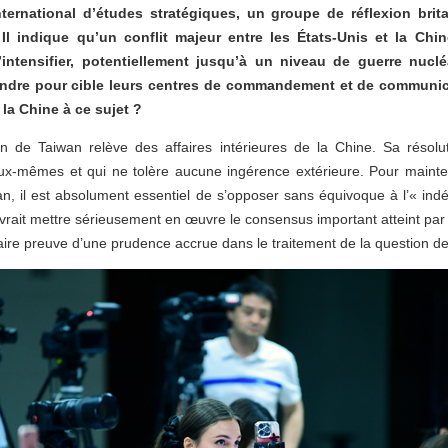
international d’études stratégiques, un groupe de réflexion bri
 Il indique qu’un conflit majeur entre les États-Unis et la Ch
’intensifier, potentiellement jusqu’à un niveau de guerre nucl
rendre pour cible leurs centres de commandement et de communica
la Chine à ce sujet ?
 de Taiwan relève des affaires intérieures de la Chine. Sa résolut
x-mêmes et qui ne tolère aucune ingérence extérieure. Pour maintenir
wan, il est absolument essentiel de s’opposer sans équivoque à l’« in
vrait mettre sérieusement en œuvre le consensus important atteint par 
faire preuve d’une prudence accrue dans le traitement de la question d