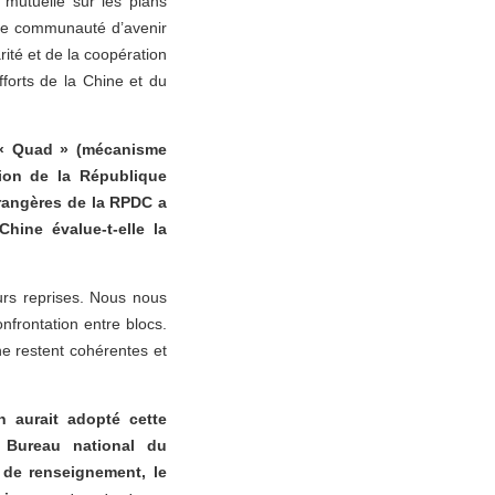
 mutuelle sur les plans
’une communauté d’avenir
rité et de la coopération
fforts de la Chine et du
u « Quad » (mécanisme
tion de la République
rangères de la RPDC a
ine évalue-t-elle la
urs reprises. Nous nous
onfrontation entre blocs.
ne restent cohérentes et
n aurait adopté cette
 Bureau national du
 de renseignement, le